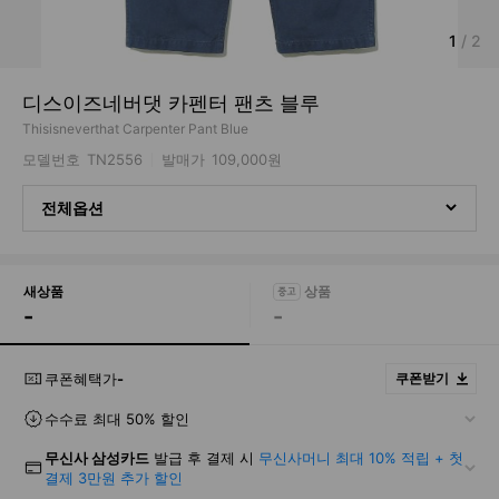
1
/
2
디스이즈네버댓 카펜터 팬츠 블루
Thisisneverthat Carpenter Pant Blue
모델번호
TN2556
발매가
109,000원
전체옵션
새상품
-
-