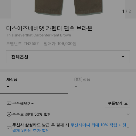
1
/
2
디스이즈네버댓 카펜터 팬츠 브라운
Thisisneverthat Carpenter Pant Brown
모델번호
TN2557
발매가
109,000원
전체옵션
새상품
-
-