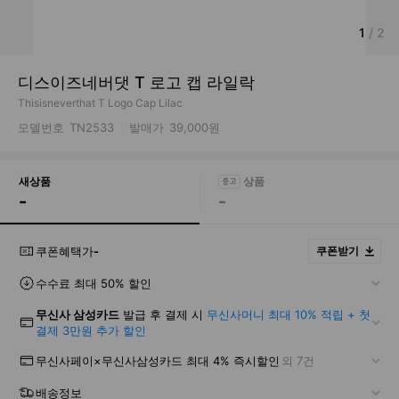
1
/
2
디스이즈네버댓 T 로고 캡 라일락
Thisisneverthat T Logo Cap Lilac
모델번호
TN2533
발매가
39,000원
새상품
-
-