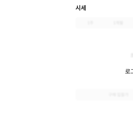
시세
1주
1개월
로
구매 입찰가