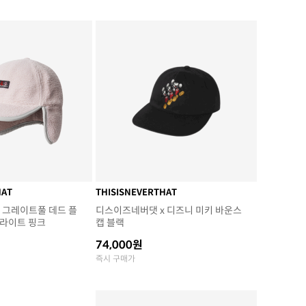
HAT
THISISNEVERTHAT
 그레이트풀 데드 플
디스이즈네버댓 x 디즈니 미키 바운스
 라이트 핑크
캡 블랙
74,000원
즉시 구매가