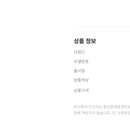
상품 정보
브랜드
모델번호
출시일
상품색상
상품가격
주식회사 무신사는 통신판매중개자로
대해 책임지지 않습니다. 단, 거래과