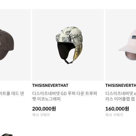
THISISNEVERTHAT
THISISNEVERT
이트풀 데드 댄
디스이즈네버댓 GD 푸퍼 다운 트루퍼
디스이즈네버댓 x
햇 이코노그래피
리스 이어플랩 캡
200,000원
160,000원
즉시 구매가
즉시 구매가