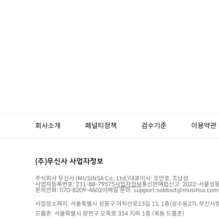
회사소개
페널티정책
검수기준
이용약관
(주)무신사 사업자정보
주식회사 무신사
(MUSINSA Co., Ltd.)
대표이사:
조만호, 조남성
사업자등록번호:
211-88-79575
사업자정보
통신판매업신고:
2022-서울성동
문의전화: 070-8209-4602
이메일 문의: support.soldout@musinsa.com
사업장소재지: 서울특별시 성동구 아차산로13길 11, 1층(성수동2가, 무신사캠
드롭존: 서울특별시 양천구 오목로 354 지하 1층 (목동 드롭존)