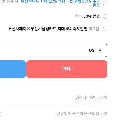
 후 결제 시
무신사머니 최대 10% 적립 + 첫 결제 3만원 추가
할인
최대
50% 할인
무신사페이×무신사삼성카드 최대 4% 즉시할인
외 7건
OS
판매
검수 후 배송, 5-7일
배송없이 솔드아웃 센터에 보관