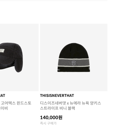
HAT
THISISNEVERTHAT
 고어텍스 윈드스토
디스이즈네버댓 x 뉴에라 뉴욕 양키스
네이비
스트라이프 비니 블랙
140,000원
즉시 구매가