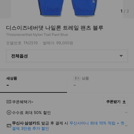
1
/
2
디스이즈네버댓 나일론 트레일 팬츠 블루
Thisisneverthat Nylon Trail Pant Blue
모델번호
TN2519
발매가
99,000원
전체옵션
새상품
-
-