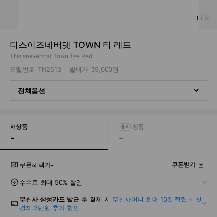
1
/
2
디스이즈네버댓 TOWN 티 레드
Thisisneverthat Town Tee Red
모델번호
TN2513
발매가
39,000원
전체옵션
새상품
-
-