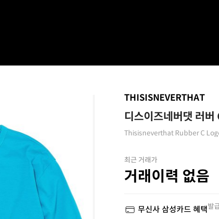
THISISNEVERTHAT
디스이즈네버댓 러버 C
Thisisneverthat Rubber C Log
최근 거래가
거래이력 없음
발급
무신사 삼성카드 혜택