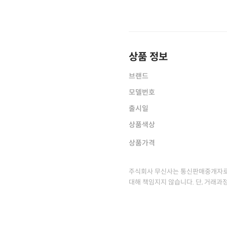
상품 정보
브랜드
모델번호
출시일
상품색상
상품가격
주식회사 무신사는 통신판매중개자로
대해 책임지지 않습니다. 단, 거래과