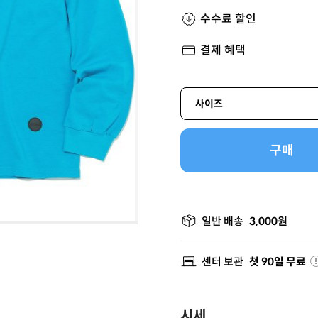
수수료 할인
결제 혜택
사이즈
구매
일반 배송
3,000원
센터 보관
첫 90일 무료
시세