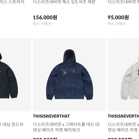
리스 스트라이
디스이즈네버댓 체스 S/S 셔츠 레몬
디스이즈네버댓 체
156,000원
95,000원
즉시 구매가
즉시 구매가
THISISNEVERTHAT
THISISNEVERT
고 데님 윈드브
디스이즈네버댓 x 그레이트풀 데드 Ol
디스이즈네버댓 x
댄싱 베어즈 자켓 패치워크
댄싱 베어즈 자켓