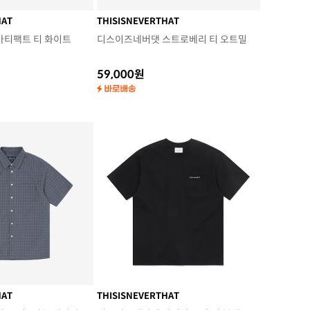
HAT
THISISNEVERTHAT
아티팩트 티 화이트
디스이즈네버댓 스트로베리 티 오트밀
59,000원
HAT
THISISNEVERTHAT