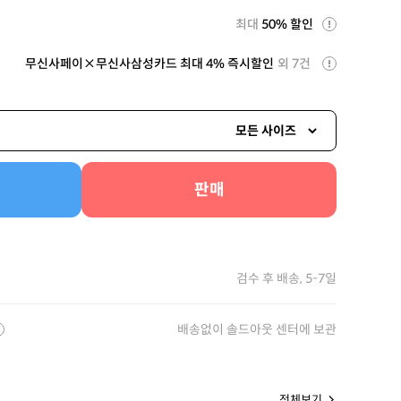
최대
50% 할인
무신사페이×무신사삼성카드 최대 4% 즉시할인
외 7건
모든 사이즈
판매
검수 후 배송, 5-7일
배송없이 솔드아웃 센터에 보관
전체보기