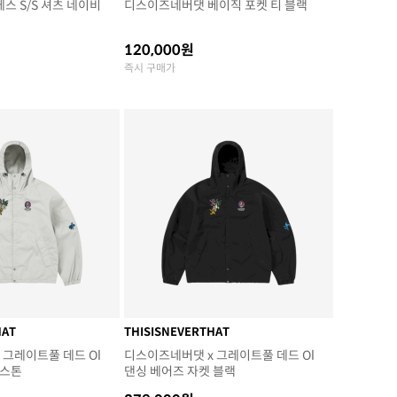
스 S/S 셔츠 네이비
디스이즈네버댓 베이직 포켓 티 블랙
120,000원
즉시 구매가
HAT
THISISNEVERTHAT
 그레이트풀 데드 Ol
디스이즈네버댓 x 그레이트풀 데드 Ol
 스톤
댄싱 베어즈 자켓 블랙