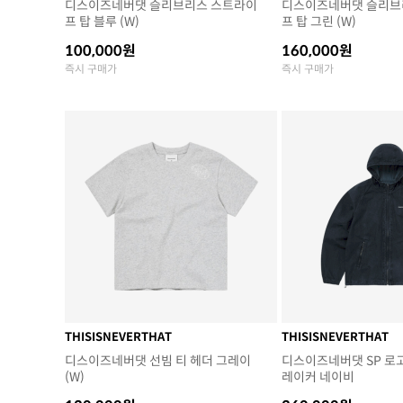
디스이즈네버댓 슬리브리스 스트라이
디스이즈네버댓 슬리브
프 탑 블루 (W)
프 탑 그린 (W)
100,000원
160,000원
즉시 구매가
즉시 구매가
THISISNEVERTHAT
THISISNEVERTHAT
디스이즈네버댓 선빔 티 헤더 그레이
디스이즈네버댓 SP 로
(W)
레이커 네이비