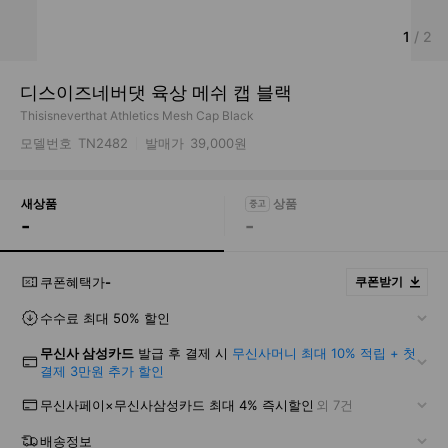
1
/
2
디스이즈네버댓 육상 메쉬 캡 블랙
Thisisneverthat Athletics Mesh Cap Black
모델번호
TN2482
발매가
39,000원
새상품
-
-