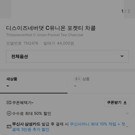
1
/
2
디스이즈네버댓 C유니온 포켓티 차콜
Thisisneverthat C Union Pocket Tee Charcoal
모델번호
TN2478
발매가
44,000원
전체옵션
새상품
-
-