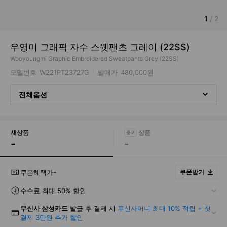
1
/
2
우영미 그래픽 자수 스웻팬츠 그레이 (22SS)
Wooyoungmi Graphic Embroidered Sweatpants Grey (22SS)
모델번호
W221PT23727G
발매가
480,000원
전체옵션
새상품
-
-