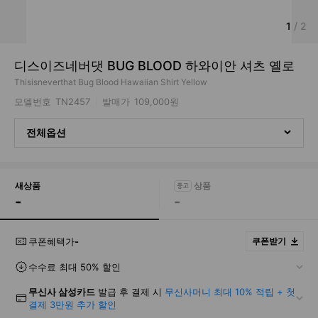
1
/
2
디스이즈네버댓 BUG BLOOD 하와이안 셔츠 옐로
Thisisneverthat Bug Blood Hawaiian Shirt Yellow
모델번호
TN2457
발매가
109,000원
전체옵션
새상품
-
-