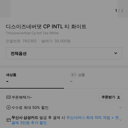
1
/
2
디스이즈네버댓 CP INTL 티 화이트
Thisisneverthat Cp Intl Tee White
모델번호
TN2392
발매가
39,000원
전체옵션
새상품
-
-