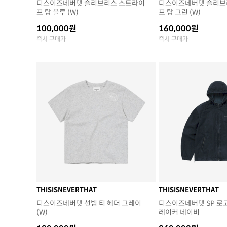
디스이즈네버댓 슬리브리스 스트라이
디스이즈네버댓 슬리브
프 탑 블루 (W)
프 탑 그린 (W)
100,000원
160,000원
즉시 구매가
즉시 구매가
THISISNEVERTHAT
THISISNEVERTHAT
디스이즈네버댓 선빔 티 헤더 그레이
디스이즈네버댓 SP 로
(W)
레이커 네이비