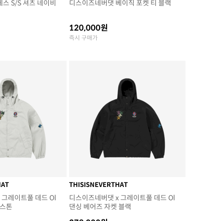
스 S/S 셔츠 네이비
디스이즈네버댓 베이직 포켓 티 블랙
120,000원
즉시 구매가
HAT
THISISNEVERTHAT
 그레이트풀 데드 Ol
디스이즈네버댓 x 그레이트풀 데드 Ol
 스톤
댄싱 베어즈 자켓 블랙