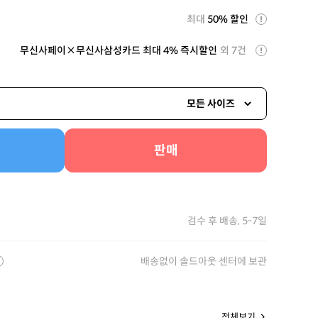
최대
50% 할인
무신사페이×무신사삼성카드 최대 4% 즉시할인
외 7건
모든 사이즈
판매
검수 후 배송, 5-7일
배송없이 솔드아웃 센터에 보관
전체보기