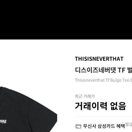
THISISNEVERTHAT
디스이즈네버댓 TF 벌
Thisisneverthat Tf Bulge Tee 
최근 거래가
거래이력 없음
발급
무신사 삼성카드 혜택