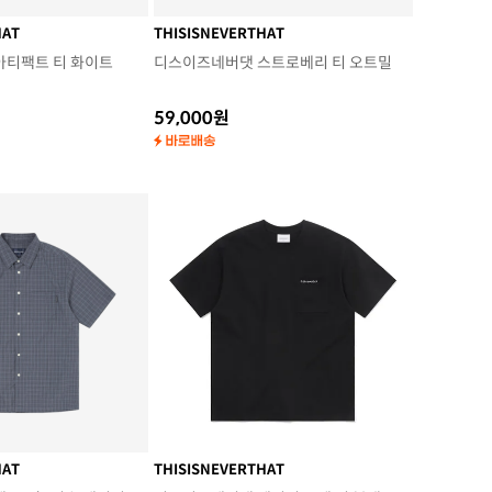
HAT
THISISNEVERTHAT
아티팩트 티 화이트
디스이즈네버댓 스트로베리 티 오트밀
59,000원
HAT
THISISNEVERTHAT