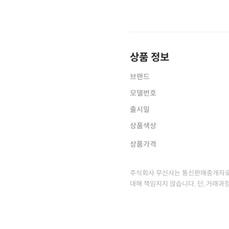
상품 정보
브랜드
모델번호
출시일
상품색상
상품가격
주식회사 무신사는 통신판매중개자로
대해 책임지지 않습니다. 단, 거래과