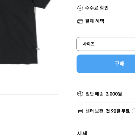
수수료 할인
결제 혜택
사이즈
구매
일반 배송
3,000원
센터 보관
첫 90일 무료
시세