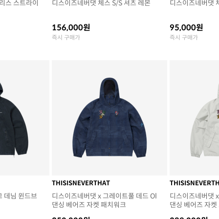
리스 스트라이
디스이즈네버댓 체스 S/S 셔츠 레몬
디스이즈네버댓 체
156,000원
95,000원
즉시 구매가
즉시 구매가
THISISNEVERTHAT
THISISNEVERT
고 데님 윈드브
디스이즈네버댓 x 그레이트풀 데드 Ol
디스이즈네버댓 x
댄싱 베어즈 자켓 패치워크
댄싱 베어즈 자켓