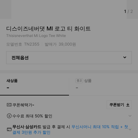
1
/
2
디스이즈네버댓 MI 로고 티 화이트
Thisisneverthat Mi Logo Tee White
모델번호
TN2355
발매가
39,000원
전체옵션
새상품
-
-