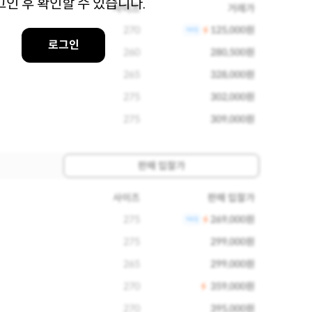
그인 후 확인할 수 있습니다.
사이즈
거래가
270
125,000원
로그인
260
280,500원
265
328,000원
275
302,000원
275
309,000원
판매 입찰가
사이즈
판매 입찰가
275
269,000원
275
299,000원
265
299,000원
270
359,000원
270
395,000원