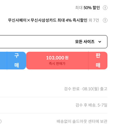
최대
50% 할인
무신사페이×무신사삼성카드 최대 4% 즉시할인
외 7건
모든 사이즈
구
판
103,000
원
즉시 판매가
매
매
검수 완료 ∙ 08.10(월) 출고
검수 후 배송, 5-7일
배송없이 솔드아웃 센터에 보관