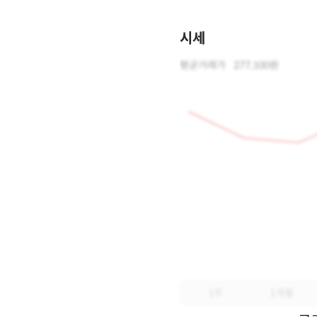
시세
평균거래가
277,100원
1주
1개월