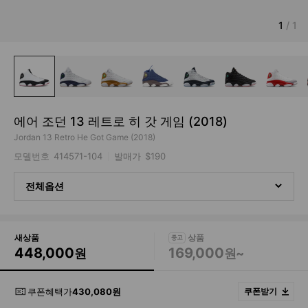
1
/
1
에어 조던 13 레트로 히 갓 게임 (2018)
Jordan 13 Retro He Got Game (2018)
모델번호
414571-104
발매가
$190
전체옵션
새상품
448,000
169,000
원
원~