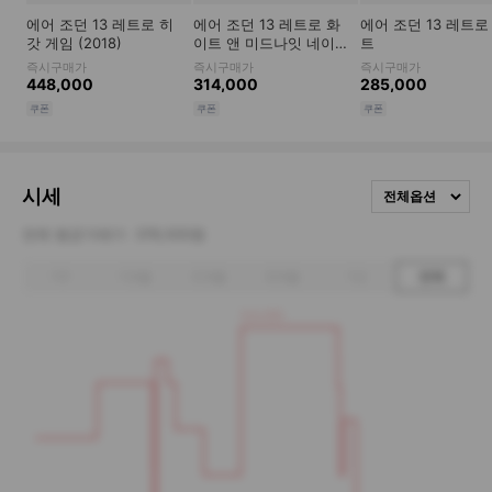
시세
전체옵션
전체 평균거래가
378,500원
1주
1개월
3개월
6개월
1년
전체
510,000