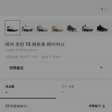
1
/
1
에어 조던 13 레트로 레이커스
Jordan 13 Retro Lakers
모델번호
414571-105
발매가
$190
전체옵션
새상품
-
-