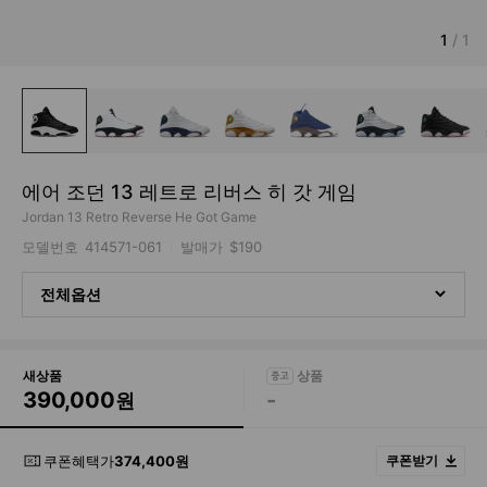
1
/
1
에어 조던 13 레트로 리버스 히 갓 게임
Jordan 13 Retro Reverse He Got Game
모델번호
414571-061
발매가
$190
전체옵션
새상품
390,000
-
원