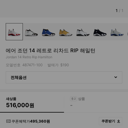
1
/
1
에어 조던 14 레트로 리차드 RIP 해밀턴
Jordan 14 Retro Rip Hamilton
모델번호
487471-100
발매가
$190
전체옵션
새상품
516,000
-
원