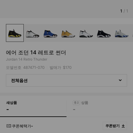
1
/
1
에어 조던 14 레트로 썬더
Jordan 14 Retro Thunder
모델번호
487471-070
발매가
$170
전체옵션
새상품
-
-