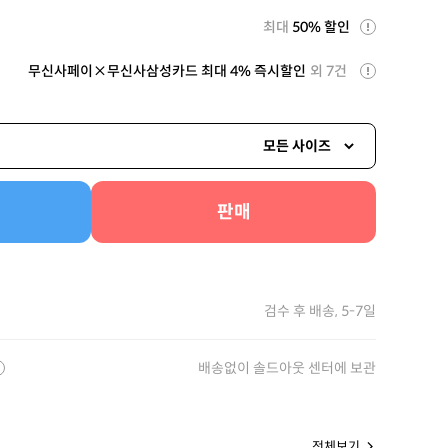
최대
50% 할인
무신사페이×무신사삼성카드 최대 4% 즉시할인
외 7건
모든 사이즈
판매
검수 후 배송, 5-7일
배송없이 솔드아웃 센터에 보관
전체보기