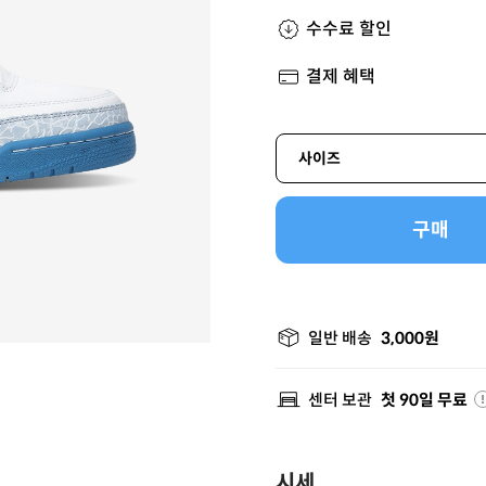
수수료 할인
결제 혜택
사이즈
구매
일반 배송
3,000원
센터 보관
첫 90일 무료
시세