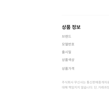
상품 정보
브랜드
모델번호
출시일
상품색상
상품가격
주식회사 무신사는 통신판매중개자로
대해 책임지지 않습니다. 단, 거래과